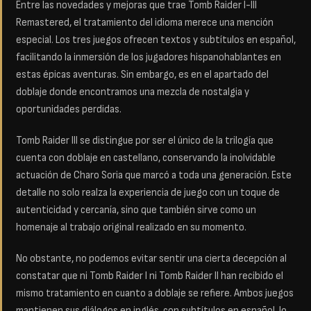
Entre las novedades y mejoras que trae Tomb Raider I-III
Remastered, el tratamiento del idioma merece una mención
especial. Los tres juegos ofrecen textos y subtítulos en español,
facilitando la inmersión de los jugadores hispanohablantes en
estas épicas aventuras. Sin embargo, es en el apartado del
doblaje donde encontramos una mezcla de nostalgia y
oportunidades perdidas.
Tomb Raider III se distingue por ser el único de la trilogía que
cuenta con doblaje en castellano, conservando la inolvidable
actuación de Charo Soria que marcó a toda una generación. Este
detalle no solo realza la experiencia de juego con un toque de
autenticidad y cercanía, sino que también sirve como un
homenaje al trabajo original realizado en su momento.
No obstante, no podemos evitar sentir una cierta decepción al
constatar que ni Tomb Raider I ni Tomb Raider II han recibido el
mismo tratamiento en cuanto a doblaje se refiere. Ambos juegos
mantienen sus diálogos en inglés, con subtítulos en español, lo