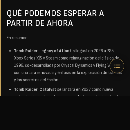
QUÉ PODEMOS ESPERAR A
PARTIR DE AHORA
En resumen:
Tomb Raider: Legacy of Atlantis
llegará en 2026 a PS5,
Xbox Series X|S y Steam como reimaginación del clásico de
1996, co-desarrollada por Crystal Dynamics y Flying Wild Hog,
con una Lara renovada y énfasis en la exploración de tumbas
y los secretos del Esción.
Tomb Raider: Catalyst
se lanzará en 2027 como nueva
entrega principal, con la mayor escala de mundo vista hasta
ahora, ambientada en el norte de India y con un tono de
conspiración y cataclismo global.
Ambos títulos usarán
Unreal Engine 5
, tendrán a
Alix Wilton
Regan
como Lara y formarán parte de la estrategia