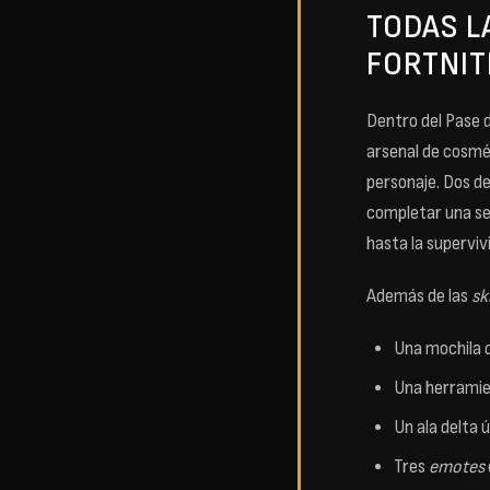
TODAS L
FORTNIT
Dentro del Pase 
arsenal de cosmét
personaje. Dos de
completar una ser
hasta la superviv
Además de las
sk
Una mochila q
Una herramien
Un ala delta 
Tres
emotes