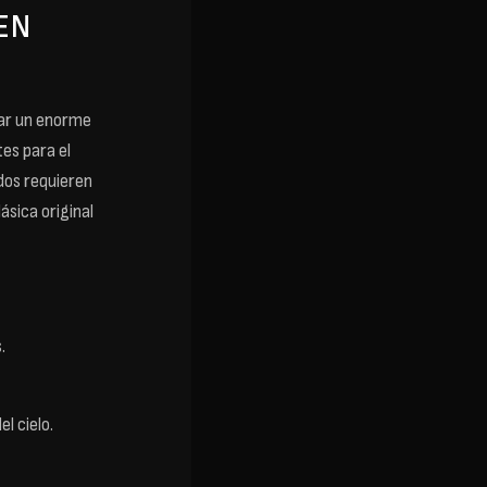
EN
ear un enorme
es para el
 dos requieren
ásica original
.
l cielo.