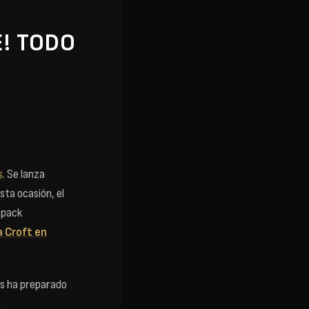
E! TODO
s
. Se lanza
esta ocasión, el
n pack
a Croft en
mes ha preparado
.