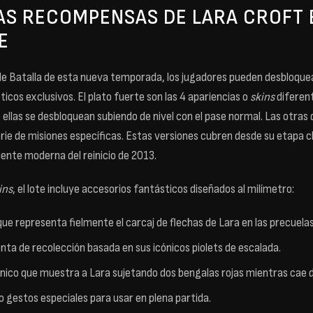
AS RECOMPENSAS DE LARA CROFT 
E
de Batalla de esta nueva temporada, los jugadores pueden desbloqu
icos exclusivos. El plato fuerte son las 4 apariencias o
skins
diferent
 ellas se desbloquean subiendo de nivel con el pase normal. Las otras
ie de misiones específicas. Estas versiones cubren desde su etapa cl
iente moderna del reinicio de 2013.
ins
, el lote incluye accesorios fantásticos diseñados al milímetro:
ue representa fielmente el carcaj de flechas de Lara en las precuelas
ta de recolección basada en sus icónicos piolets de escalada.
único que muestra a Lara sujetando dos bengalas rojas mientras cae de
o gestos especiales para usar en plena partida.