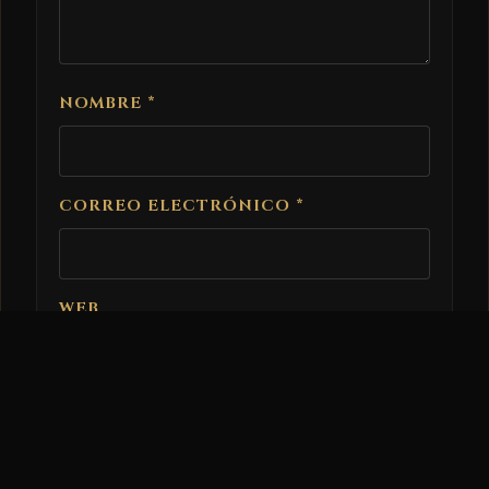
NOMBRE
*
CORREO ELECTRÓNICO
*
WEB
GUARDA MI NOMBRE, CORREO
ELECTRÓNICO Y WEB EN ESTE