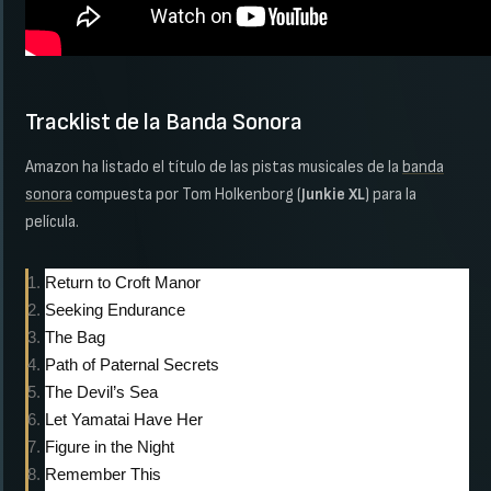
Tracklist de la Banda Sonora
Amazon ha listado el título de las pistas musicales de la
banda
sonora
compuesta por Tom Holkenborg (
Junkie XL
) para la
película.
Return to Croft Manor
Seeking Endurance
The Bag
Path of Paternal Secrets
The Devil’s Sea
Let Yamatai Have Her
Figure in the Night
Remember This