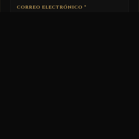
CORREO ELECTRÓNICO
*
WEB
GUARDA MI NOMBRE, CORREO
ELECTRÓNICO Y WEB EN ESTE
NAVEGADOR PARA LA PRÓXIMA VEZ
QUE COMENTE.
RECIBIR UN CORREO ELECTRÓNICO
CON LOS SIGUIENTES COMENTARIOS
A ESTA ENTRADA.