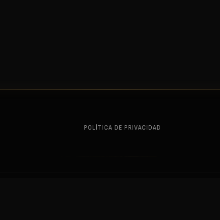
POLÍTICA DE PRIVACIDAD
. This is a fan site — not affiliated with or endorsed by the rights holders.