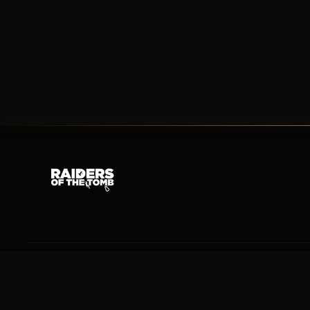
© 2026 Raiders of the Tomb. All rights reserved.
Tomb Raider & Lara Croft are trademarks of Crystal Dynamics / Embracer Group