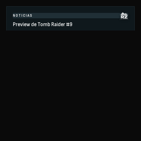
NOTICIAS
Preview de Tomb Raider #9
Si hay que reconocer algo sobre los comics post-rise es que cada
entrega se van poniendo mas interesante, y en la entrega de este
mes,…
LEER MÁS
Los clásicos comics de Top Cow regresan en una
colección de lujo
Muchos son los fans que guardan con especial cariño la primera
aparición de Lara Croft en los cómics. Y es que los cómics de