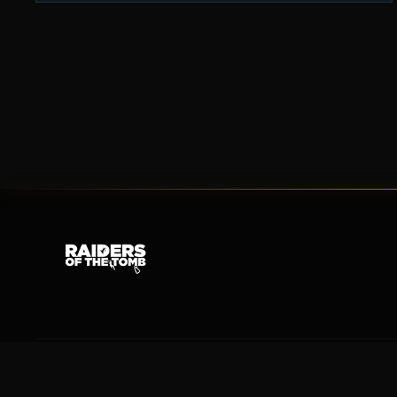
© 2026 Raiders of the Tomb. All rights reserved.
Tomb Raider & Lara Croft are trademarks of Crystal Dynamics / Embracer Group