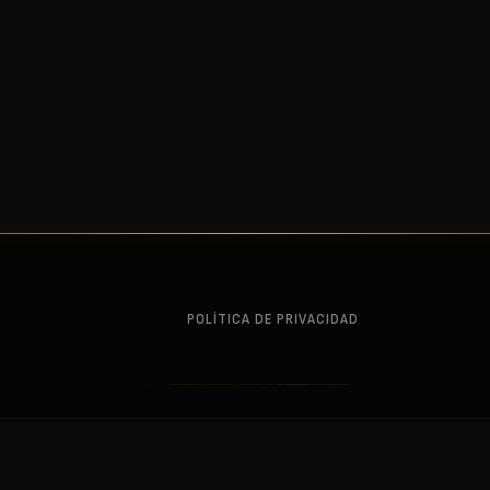
POLÍTICA DE PRIVACIDAD
. This is a fan site — not affiliated with or endorsed by the rights holders.